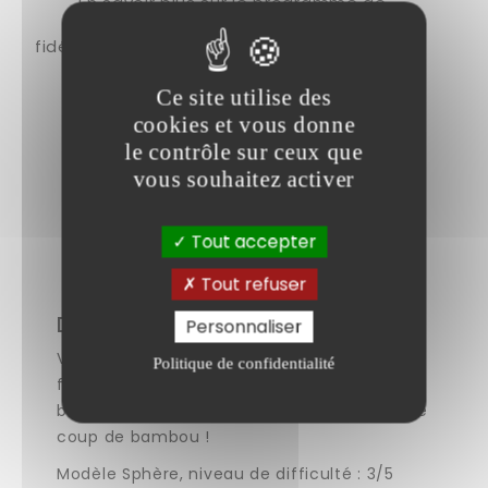
En savoir plus sur le programme de
fidélité
Ce site utilise des
cookies et vous donne
le contrôle sur ceux que
Description
vous souhaitez activer
Détails Du Produit
Tout accepter
Tout refuser
Description
Personnaliser
Votre but : défaire puis reconstruire la
Politique de confidentialité
forme d'origine à partir des pièces en
bambou. Attention, vos neurones risquent le
coup de bambou !
Modèle Sphère, niveau de difficulté : 3/5