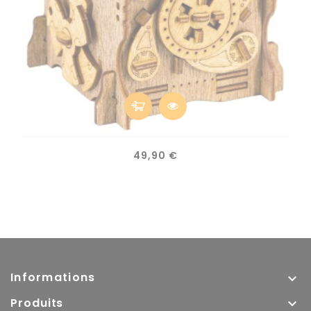
Plus D'options
Format Voyage
Jeu En Bois
Prix
49,90 €
Informations

Produits
