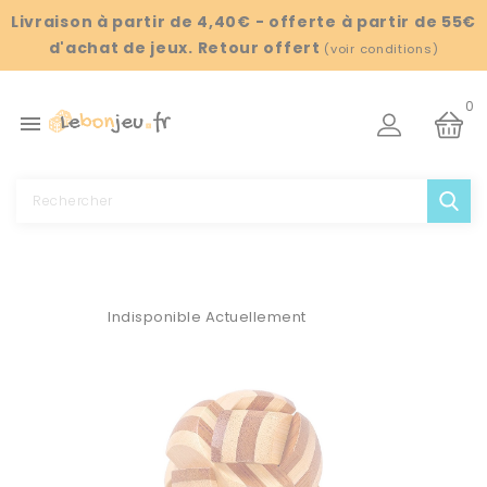
Panneau de gestion des cookies
Livraison à partir de 4,40€ - offerte à partir de 55€
d'achat de jeux. Retour offert
(
voir conditions
)
0

Indisponible Actuellement