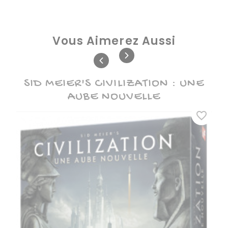
Avec Qui ?
En Famille
Entre Amis
Vous Aimerez Aussi
Jeux Solo
Thème
SID MEIER'S CIVILIZATION : UNE
Antiquité
AUBE NOUVELLE
Conquête/développement
favorite_border
Construction
Histoire / Préhistoire