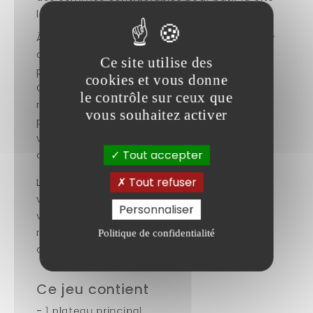
la plus prestigieuse de tous les temps.
À la tête de votre empire, vous devez choisir
quels bâtiments et monuments seront les
Ce site utilise des
plus à même de satisfaire vos ambitions.
cookies et vous donne
Ces constructions vous rapporteront des
le contrôle sur ceux que
ressources qui vous permettront d’attirer
vous souhaitez activer
plus de monde dans votre ville. Mais gardez
vos adversaires à l’œil ! Il se peut qu’ils
Tout accepter
convoitent les mêmes bâtiments que vous.
Tout refuser
Le joueur qui obtient le plus de points de
victoire à l’issue de la partie est déclaré
Personnaliser
vainqueur, et sa cité est universellement
reconnue comme la plus belle du monde
Politique de confidentialité
antique !
Ce jeu contient
- 1 plateau principal