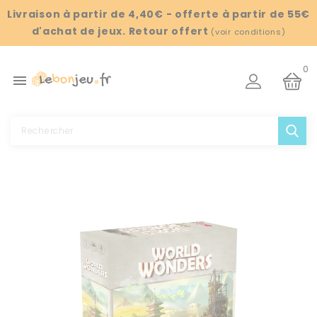
Panneau de gestion des cookies
Livraison à partir de 4,40€ - offerte à partir de 55€
d'achat de jeux. Retour offert
(
voir conditions
)
0
