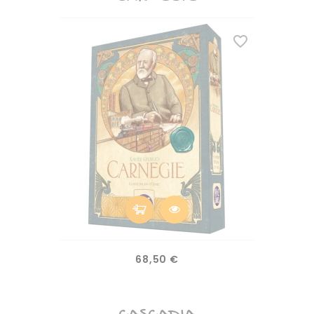
favorite_border
Prix
68,50 €