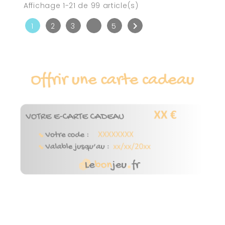
Affichage 1-21 de 99 article(s)

1
2
3
5