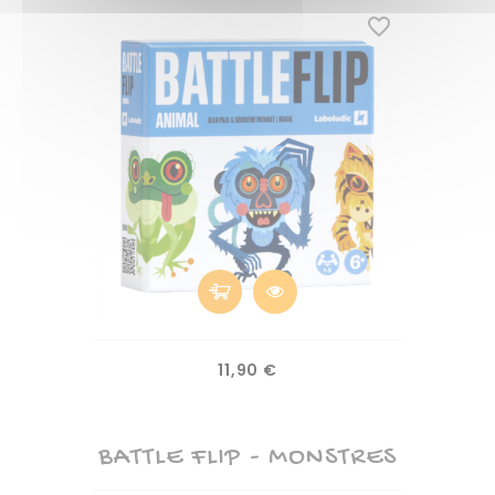
favorite_border
Prix
11,90 €
BATTLE FLIP - MONSTRES