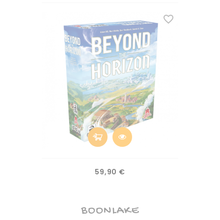
favorite_border
Prix
59,90 €
BOONLAKE