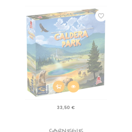
favorite_border
Prix
33,50 €
CARNEGIE