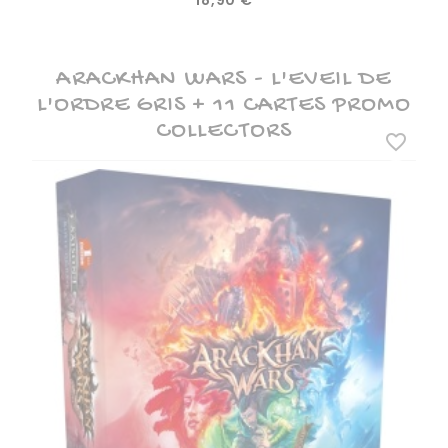
18,90 €
ARACKHAN WARS - L'EVEIL DE
L'ORDRE GRIS + 11 CARTES PROMO
COLLECTORS
favorite_border