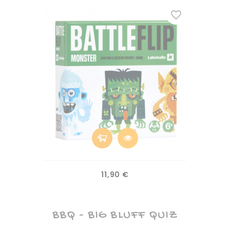
favorite_border
Prix
11,90 €
BBQ - BIG BLUFF QUIZ