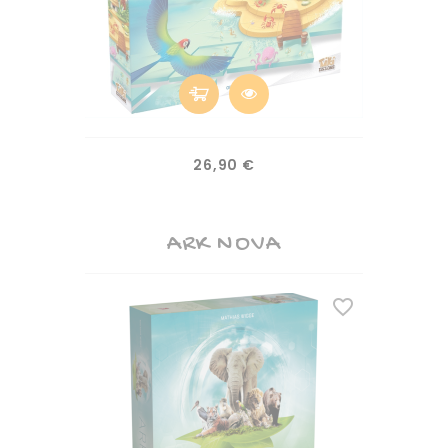
Prix
26,90 €
ARK NOVA
(1)
favorite_border