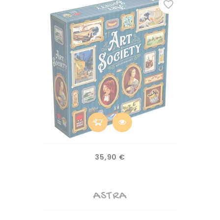
favorite_border
Prix
35,90 €
ASTRA
(1)