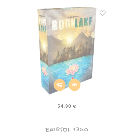
(1)
favorite_border
(1)
Prix
54,90 €
BRISTOL 1350