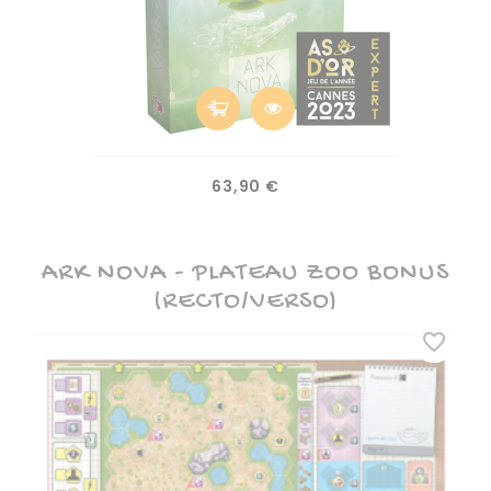
(1)
Prix
63,90 €
ARK NOVA - PLATEAU ZOO BONUS
(RECTO/VERSO)
favorite_border