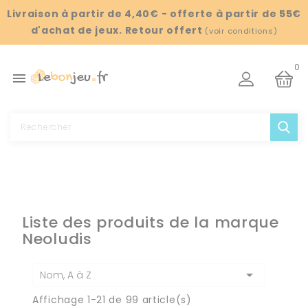
Panneau de gestion des cookies
Livraison à partir de 4,40€ - offerte à partir de 55€
d'achat de jeux. Retour offert
(
voir conditions
)
0

Liste des produits de la marque
Neoludis

Nom, A à Z
Affichage 1-21 de 99 article(s)