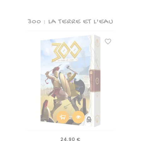
300 : LA TERRE ET L'EAU
favorite_border
Prix
24,90 €