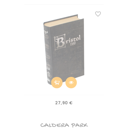
favorite_border
Prix
27,90 €
CALDERA PARK