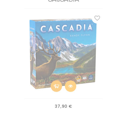
CASCADIA
favorite_border
Prix
37,90 €